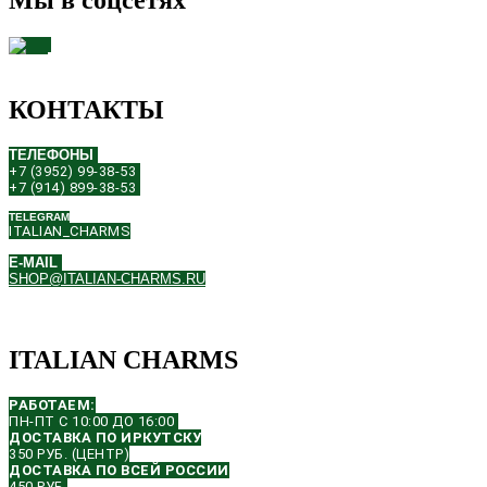
Мы в соцсетях
КОНТАКТЫ
ТЕЛЕФОНЫ
+7 (3952) 99-38-53
+7 (914) 899-38-53
TELEGRAM
ITALIAN_CHARMS
E-MAIL
SHOP@ITALIAN-CHARMS.RU
ITALIAN CHARMS
РАБОТАЕМ:
ПН-ПТ С 10:00 ДО 16:00
ДОСТАВКА ПО ИРКУТСКУ
350 РУБ. (ЦЕНТР)
ДОСТАВКА ПО ВСЕЙ РОССИИ
450 РУБ.