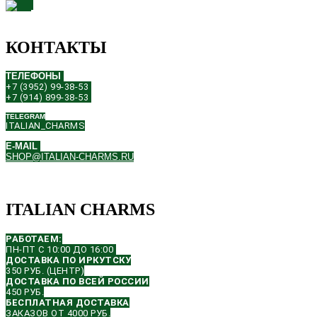
КОНТАКТЫ
ТЕЛЕФОНЫ
+7 (3952) 99-38-53
+7 (914) 899-38-53
TELEGRAM
ITALIAN_CHARMS
E-MAIL
SHOP@ITALIAN-CHARMS.RU
ITALIAN CHARMS
РАБОТАЕМ:
ПН-ПТ С 10:00 ДО 16:00
ДОСТАВКА ПО ИРКУТСКУ
350 РУБ. (ЦЕНТР)
ДОСТАВКА ПО ВСЕЙ РОССИИ
450 РУБ.
БЕСПЛАТНАЯ ДОСТАВКА
ЗАКАЗОВ ОТ 4000 РУБ.